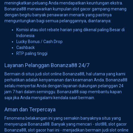
meningkatkan peluang Anda mendapatkan keuntungan ekstra.
Bonanza88 menawarkan kumpulan slot gacor gampang menang
dengan begitu banyak penawaran menarik yang pastinya
menguntungkan bagi semua pelanggannya, diantaranya:
Komisi atau slot rebate harian yang dikenal paling Besar di
Indonesia
Lucky Bonus / Cash Drop
Cashback
RTP paling tinggi
Layanan Pelanggan Bonanza88 24/7
Bermain di situs judi slot online Bonanza88, hal utama yang kami
perhatikan adalah kenyamanan dan keamanan Anda. Bonanza88
selalu menyertai Anda dengan layanan dukungan pelanggan 24
jam 7 hari dalam seminggu. Bonanza88 siap membantu kapan
saja jika Anda mengalami kendala saat bermain.
Aman dan Terpercaya
Fenomena belakangan ini yang semakin banyaknya situs yang
menyerupai Bonanza88. Banyak yang mencari - slot88, slot gacor
Bonanza88, slot gacor hari ini - menjadikan bermain judi slot online