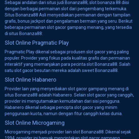
Sebagai andalan dari situs judi Bonanza88, slot bonanza 88 diisi
dengan berbagai permainan slot dari pengembang terkemuka.
Situs Bonanza88 Asli menyediakan permainan dengan tampilan
grafis, bonus jackpot dan pengalaman bermain yang seru. Berikut
beberapa permainan slot gacor gampang menang, yang tersedia
di situs Bonanza88:
Slot Online Pragmatic Play
Pragmatic Play dikenal sebagai produsen slot gacor yang paling
populer. Provider yang fokus pada kualitas grafis dan permainan
interaktif yang memanjakan para pecinta slot Bonanza88. Salah
satu slot gacor besutan mereka adalah sweet Bonanza88.
Slot Online Habanero
Provider lain yang menyediakan slot gacor gampang menang di
situs Bonanza88 adalah Habanero. Selain slot gacor yang canggih,
provider ini mengutamakan kemudahan dari sisi pengguna.
Habanero dikenal sebagai pencipta slot gacor yang minim
penggunaan kuota, namun dengan fitur canggih kelas dunia.
Slot Online Microgaming
Microgaming menjadi provider lain slot Bonanza88. Dikenal sejak
1994, provider ini banyak menciptakan slot gacor gampang