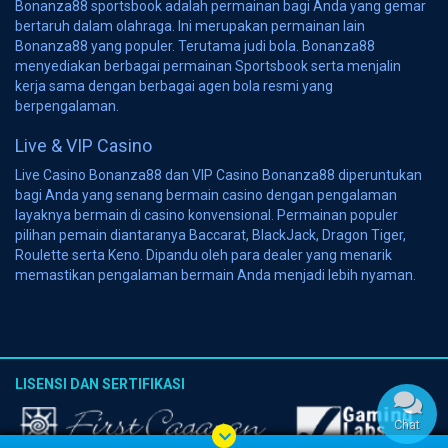
Bonanza88 sportsbook adalah permainan bagi Anda yang gemar
bertaruh dalam olahraga. Ini merupakan permainan lain
Bonanza88 yang populer. Terutama judi bola. Bonanza88
menyediakan berbagai permainan Sportsbook serta menjalin
kerja sama dengan berbagai agen bola resmi yang
berpengalaman.
Live & VIP Casino
Live Casino Bonanza88 dan VIP Casino Bonanza88 diperuntukan
bagi Anda yang senang bermain casino dengan pengalaman
layaknya bermain di casino konvensional. Permainan populer
pilihan pemain diantaranya Baccarat, BlackJack, Dragon Tiger,
Roulette serta Keno. Dipandu oleh para dealer yang menarik
memastikan pengalaman bermain Anda menjadi lebih nyaman.
LISENSI DAN SERTIFIKASI
Chat